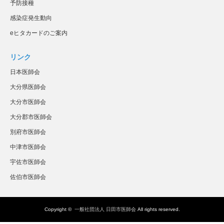
予防接種
感染症発生動向
eヒタカードのご案内
リンク
日本医師会
大分県医師会
大分市医師会
大分郡市医師会
別府市医師会
中津市医師会
宇佐市医師会
佐伯市医師会
Copyright ©
一般社団法人 日田市医師会
All rights reserved.