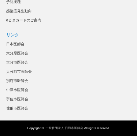
予防接種
感染症発生動向
eヒタカードのご案内
リンク
日本医師会
大分県医師会
大分市医師会
大分郡市医師会
別府市医師会
中津市医師会
宇佐市医師会
佐伯市医師会
Copyright ©
一般社団法人 日田市医師会
All rights reserved.